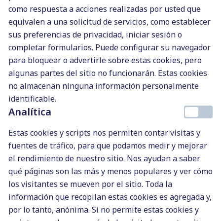
«majo» o hacerte «amigo» del
como respuesta a acciones realizadas por usted que
cliente, suele traer problemas de
equivalen a una solicitud de servicios, como establecer
confianza. Acabarás trabajando
sus preferencias de privacidad, iniciar sesión o
más y ganando menos.
completar formularios. Puede configurar su navegador
No establecer plazos
. Alguna
para bloquear o advertirle sobre estas cookies, pero
algunas partes del sitio no funcionarán. Estas cookies
vez te encontrarás con el cliente
no almacenan ninguna información personalmente
impaciente que quiere todo al
identificable.
momento. Por eso, debes de
Analítica
explicarle los plazos, y que si
necesita un artículo urgente,
Estas cookies y scripts nos permiten contar visitas y
tendrá que pagarte un extra para
fuentes de tráfico, para que podamos medir y mejorar
priorizarlo por delante de otros
el rendimiento de nuestro sitio. Nos ayudan a saber
trabajos que ya te habían
qué páginas son las más y menos populares y ver cómo
contratado antes. Me ha pasado
los visitantes se mueven por el sitio. Toda la
con algún que otro cliente, que te
información que recopilan estas cookies es agregada y,
contratan un par de artículos y al
por lo tanto, anónima. Si no permite estas cookies y
cabo de 2 días te preguntan «
si te