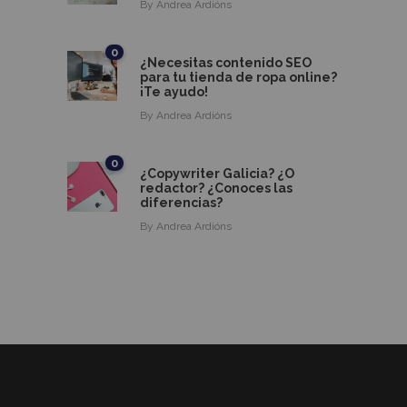
By
Andrea Ardións
0
¿Necesitas contenido SEO
para tu tienda de ropa online?
¡Te ayudo!
By
Andrea Ardións
0
¿Copywriter Galicia? ¿O
redactor? ¿Conoces las
diferencias?
By
Andrea Ardións