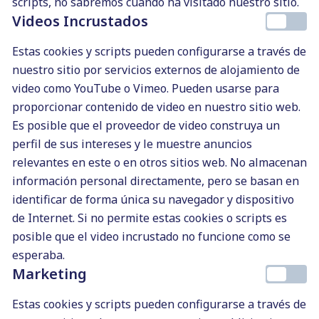
scripts, no sabremos cuándo ha visitado nuestro sitio.
ha pasado algo
«. Vamos, ¡que ya
Videos Incrustados
le tardan! Eso sí, cuando les dices
Estas cookies y scripts pueden configurarse a través de
que si los quiere en 24 o 48 horas
nuestro sitio por servicios externos de alojamiento de
es un extra «
ya no tienen tanta
video como YouTube o Vimeo. Pueden usarse para
prisa
«.
proporcionar contenido de video en nuestro sitio web.
No dejar claros tus horarios
.
Es posible que el proveedor de video construya un
No dejes que tus clientes te
perfil de sus intereses y le muestre anuncios
contacten a todas horas e incluso
relevantes en este o en otros sitios web. No almacenan
en fines de semana. Los primeros
información personal directamente, pero se basan en
meses aguantarás pero luego te
identificar de forma única su navegador y dispositivo
volverás completamente loco/a.
de Internet. Si no permite estas cookies o scripts es
Necesitas descansar y
posible que el video incrustado no funcione como se
desconectar del trabajo. Es
esperaba.
necesario por salud. Establece las
Marketing
horas a las que estás y no estás
Estas cookies y scripts pueden configurarse a través de
disponible. Y este es uno de los