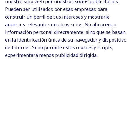
nuestro sitio web por nuestros socios publicitarios.
mayores errores que cometo,
Pueden ser utilizados por esas empresas para
porque no es la primera vez que
construir un perfil de sus intereses y mostrarle
me envían un mensaje un sábado
anuncios relevantes en otros sitios. No almacenan
por la tarde encargándome unos
información personal directamente, sino que se basan
textos y recibo un mensaje el
en la identificación única de su navegador y dispositivo
lunes diciendo «
que si estoy
de Internet. Si no permite estas cookies y scripts,
interesada porque le urge y no ha
experimentará menos publicidad dirigida.
recibido respuesta
«. ¡Qué no te
pase!
Estos son algunos de los
errores que
debes evitar como redactor
freelance
. Son más comunes de lo
que te imaginas, porque como te digo
al principio del artículo… ¡¡somos
humanos y cometemos errores!!