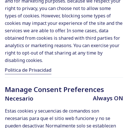
que te regateen. Siempre habrá
and for marketing purposes. Because we respect your
right to privacy, you can choose not to allow some
clientes o agencias SEO que te
types of cookies. However, blocking some types of
subcontratan los artículos que
cookies may impact your experience of the site and the
intente pagarte lo mínimo, aunque
services we are able to offer. In some cases, data
eso sí, te exigirán una calidad
obtained from cookies is shared with third parties for
desorbitada. ¡Huye de ellos, no
analytics or marketing reasons. You can exercise your
valoran tu trabajo! Recuerda que
right to opt-out of that sharing at any time by
no puedes trabajar gratis, y que es
disabling cookies.
importante que te marques un
Politica de Privacidad
precio por hora.
Hacer demasiado caso al
cliente
. Siempre hay el típico
Manage Consent Preferences
cliente que cree que por pagarte
Always ON
Necesario
tiene derecho a molestarte todo
lo que quiera o hablar por
Estas cookies y secuencias de comandos son
teléfono siempre que necesite
necesarias para que el sitio web funcione y no se
algo. Cuidado con ser demasiado
pueden desactivar. Normalmente solo se establecen