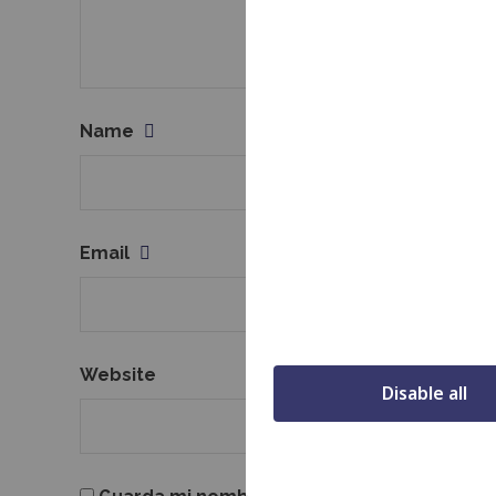
Name
Email
Website
Disable all