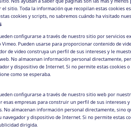
sitio. Nos ayudan a saber qué páginas son las más y menos 
or freelance en español para sus proyectos
.
el sitio. Toda la información que recopilan estas cookies es
icho
; para posicionarlas para vender un producto determina
stas cookies y scripts, no sabremos cuándo ha visitado nuest
.
s
quieren posicionar sus servicios o productos como los
pueden configurarse a través de nuestro sitio por servicios 
nuevo proyecto, busquen a algún que otro redactor freelance
 Vimeo. Pueden usarse para proporcionar contenido de vide
dor de video construya un perfil de sus intereses y le mues
 o de categorías
.
s web. No almacenan información personal directamente, per
dactor freelance en español?
dor y dispositivo de Internet. Si no permite estas cookies o 
cione como se esperaba.
ay redactores que ofrecen la redacción de discursos para bo
olamente
redacción de artículos para blog, textos para
oductos de tiendas online
(que es lo que ofrezco yo).
pueden configurarse a través de nuestro sitio web por nuestro
r esas empresas para construir un perfil de sus intereses 
mo profesional (y cobrar como tal) o bien como redactor
os. No almacenan información personal directamente, sino q
redactor freelance en español cobra en base al tiempo que le
u navegador y dispositivo de Internet. Si no permite estas co
nocimientos en el tema. Por eso no todos cobran lo mismo.
licidad dirigida.