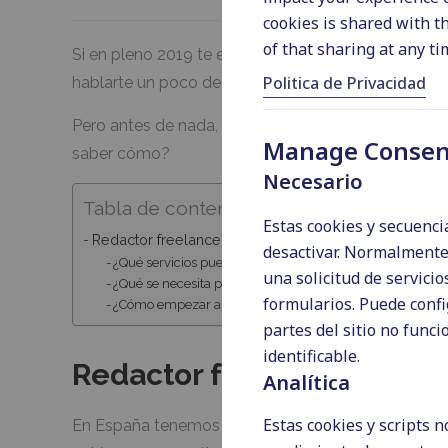
cookies is shared with th
of that sharing at any ti
Si en pleno 2019 te estás preguntando si es posibl
Politica de Privacidad
hablarte un poco de mi experiencia.
Pero antes de nada, iré al grano y te diré que sí s
Manage Consen
saber cómo?
Necesario
Tabla de contenidos
Estas cookies y secuenc
Redactor freelance en español
desactivar. Normalmente
¿Qué servicios puede ofrecer un redactor freelance en e
una solicitud de servici
¿Qué se necesita para ser redactor freelance en español
formularios. Puede confi
¿Cómo empezar a trabajar como redactor freelance en 
partes del sitio no fun
identificable.
Redactor freelance en es
Analítica
Estas cookies y scripts 
En España tenemos un mercado amplio para redact