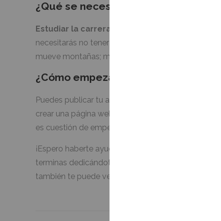
¿Qué se necesita para ser redactor
Estudiar la carrera de periodismo o simplem
necesitarás no tener faltas de ortografía, tener flui
mueve montañas; mucho más que un título universi
¿Cómo empezar a trabajar como red
Puedes publicar tu anuncio en páginas como MilAnun
crear una página web y posicionarte como redactor
es cuestión de empezar a ponerse manos a la obra
¡Espero haberte ayudado a arrancar tu sueño de ser
terminas dedicándote completamente a esto de mane
también te puede venir bien.