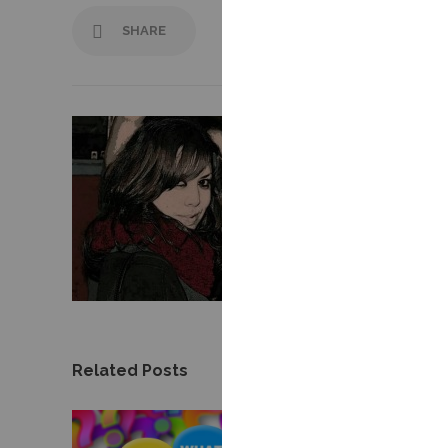
SHARE
Andrea Ardións
Andrea Ardións - In
y redacto artículo
(seogalicia.es).
Related Posts