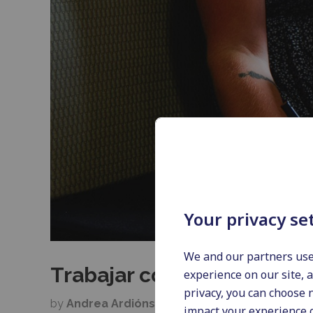
Your privacy se
We and our partners use
Trabajar como redactor f
experience on our site, 
privacy, you can choose 
by
Andrea Ardións
12/03/2019
impact your experience o