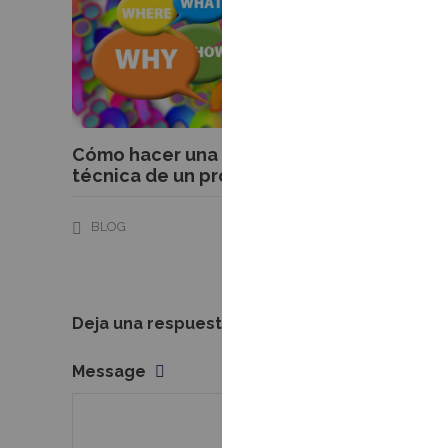
El mejor 
a progra
BLOG
Cómo hacer una descripción
técnica de un producto
0
BLOG
Deja una respuesta
Message