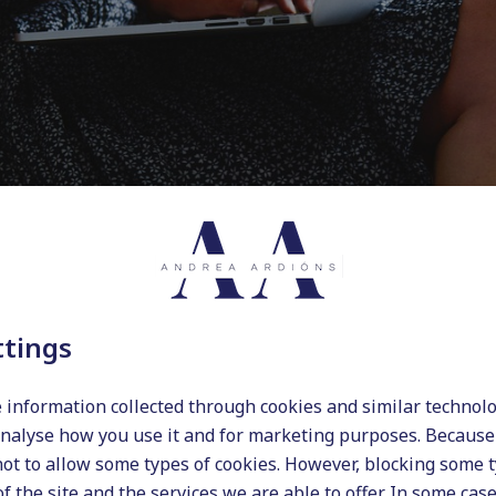
ttings
 information collected through cookies and similar technol
reelance en español: ¿se puede
analyse how you use it and for marketing purposes. Because 
not to allow some types of cookies. However, blocking some 
BLOG
f the site and the services we are able to offer. In some cas