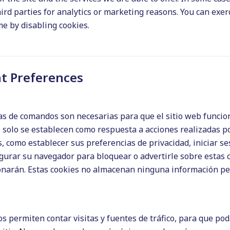
ird parties for analytics or marketing reasons. You can exerc
me by disabling cookies.
e
trabajar como redactor freelance en español
, quiero
e puede trabajar como redactor freelance en español. ¿Quieres
t Preferences
ias de comandos son necesarias para que el sitio web funcio
 solo se establecen como respuesta a acciones realizadas p
spañol?
os, como establecer sus preferencias de privacidad, iniciar s
?
gurar su navegador para bloquear o advertirle sobre estas 
español?
cionarán. Estas cookies no almacenan ninguna información 
pañol
nos permiten contar visitas y fuentes de tráfico, para que p
ores freelance, debido a que son muchas las empresas,