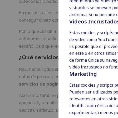
rendimiento de nuestro 
autónomos o particulares que buscan a un
redact
visitantes se mueven por 
En muchos casos estos proyectos son
webs de n
anónima. Si no permite e
conseguir dinero con afiliados, aunque hay de todo
Videos Incrustado
Por lo que es habitual que tanto las empresas que 
Estas cookies y scripts 
autónomos o particulares que quieran arrancar un 
de video como YouTube o
Es posible que el provee
español para que realice los
textos para el blog
en este o en otros sitio
¿Qué servicios puede ofrecer un re
de forma única su navega
video incrustado no fun
Realmente, todos en los que esté especializado. H
Marketing
notas de prensa, correos de email marketing… O s
servicios de páginas web y descripción de pr
Estas cookies y scripts 
Pueden ser utilizados po
Asimismo, también puedes ofrecer tus servicios co
relevantes en otros siti
aprendiz (y también cobrar como tal). Y es que un 
identificación única de s
dedica un artículo, así como a su experiencia o co
experimentará menos pub