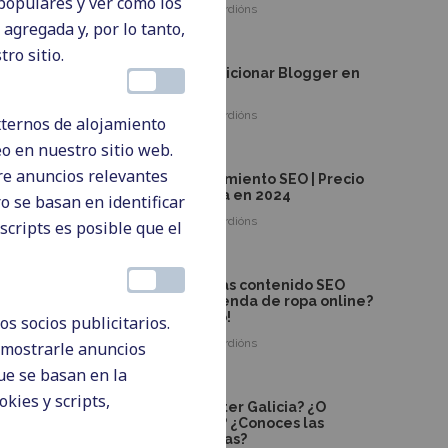
populares y ver cómo los
By
Andrea Ardións
 agregada y, por lo tanto,
do o
ro sitio.
0
Cómo posicionar Blogger en
2025
By
Andrea Ardións
externos de alojamiento
 en
o en nuestro sitio web.
0
tre anuncios relevantes
Posicionamiento SEO | Precio
en España en 2024
o se basan en identificar
By
Andrea Ardións
scripts es posible que el
da,
0
¿Necesitas contenido SEO
para tu tienda de ropa online?
¡Te ayudo!
s socios publicitarios.
By
Andrea Ardións
y mostrarle anuncios
ue se basan en la
0
okies y scripts,
¿Copywriter Galicia? ¿O
redactor? ¿Conoces las
diferencias?