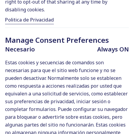
right to opt-out of that sharing at any time by
Si eres redactor freelance,
disabling cookies.
antes de nada darte la
bienvenida a este gremio. Pero
Politica de Privacidad
ahora sí, conozcamos las
mejores aplicaciones para
Manage Consent Preferences
redactores freelance. Son
Always ON
Necesario
todas para Android y gratuitas.
Apps útiles para redactores
Estas cookies y secuencias de comandos son
freelance Estas son las 5 apps
necesarias para que el sitio web funcione y no se
que recomiendo: Bloc de
pueden desactivar. Normalmente solo se establecen
Notas: los…
como respuesta a acciones realizadas por usted que
equivalen a una solicitud de servicios, como establecer
sus preferencias de privacidad, iniciar sesión o
0
BLOG
completar formularios. Puede configurar su navegador
para bloquear o advertirle sobre estas cookies, pero
algunas partes del sitio no funcionarán. Estas cookies
no almacenan ninguna información personalmente