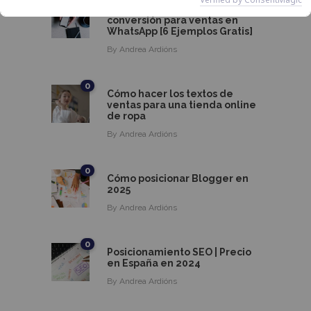
0
Aprende a crear textos de alta
conversión para ventas en
WhatsApp [6 Ejemplos Gratis]
By
Andrea Ardións
0
Cómo hacer los textos de
ventas para una tienda online
de ropa
By
Andrea Ardións
0
Cómo posicionar Blogger en
2025
By
Andrea Ardións
0
Posicionamiento SEO | Precio
en España en 2024
By
Andrea Ardións