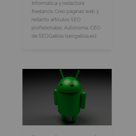
Informática y redactora
freelance. Creo páginas web y
redacto artículos SEO
profesionales. Autónoma. CEO
de SEOGalicia (seogalicia.es).