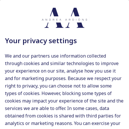
0
BLOG
Your privacy settings
We and our partners use information collected
through cookies and similar technologies to improve
your experience on our site, analyse how you use it
and for marketing purposes. Because we respect your
right to privacy, you can choose not to allow some
5 aplicaciones útiles
types of cookies. However, blocking some types of
para redactores
cookies may impact your experience of the site and the
freelance
services we are able to offer. In some cases, data
by
Andrea Ardións
obtained from cookies is shared with third parties for
28/06/2018
analytics or marketing reasons. You can exercise your