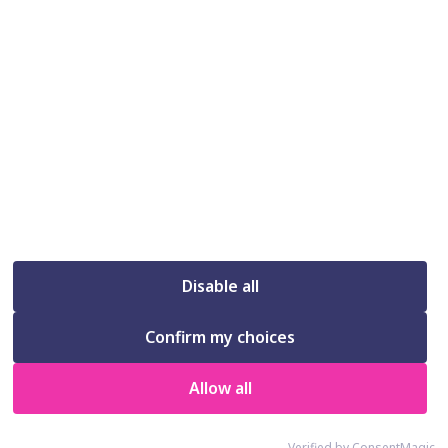
freelance" en Google, es que estoy
haciendo bien las cosas. Si quieres que
tus clientes potenciales te encuentren al
igual que tú me has encontrado a mi,
empecemos a trabajar juntos.
Contacto
A Coruña - Online
Disable all
andreaardions@gmail.com
L-V de 10 a 20h
Confirm my choices
Allow all
Últimos artículos
Verified by ConsentMagic