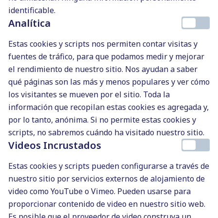
identificable.
Analítica
Estas cookies y scripts nos permiten contar visitas y
fuentes de tráfico, para que podamos medir y mejorar
el rendimiento de nuestro sitio. Nos ayudan a saber
qué páginas son las más y menos populares y ver cómo
los visitantes se mueven por el sitio. Toda la
¿Por qué contratar a un
información que recopilan estas cookies es agregada y,
redactor para tiendas
por lo tanto, anónima. Si no permite estas cookies y
online, dropshipping y
scripts, no sabremos cuándo ha visitado nuestro sitio.
afiliados?
Videos Incrustados
by
Andrea Ardións
Estas cookies y scripts pueden configurarse a través de
26/06/2018
nuestro sitio por servicios externos de alojamiento de
En los tiempos que corren cada
video como YouTube o Vimeo. Pueden usarse para
vez son más las personas que
proporcionar contenido de video en nuestro sitio web.
deciden montar una tienda
Es posible que el proveedor de video construya un