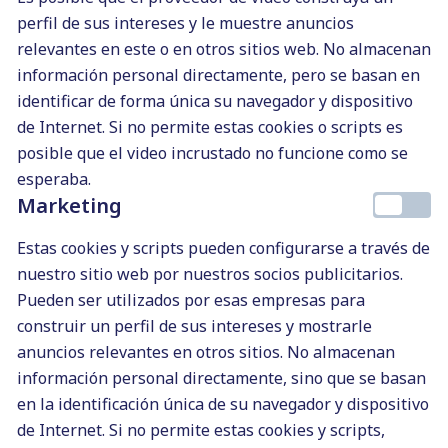
online, tienda con el sistema
perfil de sus intereses y le muestre anuncios
dropshipping o bien de
relevantes en este o en otros sitios web. No almacenan
información personal directamente, pero se basan en
marketing de afiliados. Por eso
identificar de forma única su navegador y dispositivo
en este artículo te hablaré de
de Internet. Si no permite estas cookies o scripts es
las ventajas de contratar a
posible que el video incrustado no funcione como se
un redactor para tiendas online,
esperaba.
…
Marketing
1
Estas cookies y scripts pueden configurarse a través de
BLOG
nuestro sitio web por nuestros socios publicitarios.
Pueden ser utilizados por esas empresas para
construir un perfil de sus intereses y mostrarle
anuncios relevantes en otros sitios. No almacenan
información personal directamente, sino que se basan
en la identificación única de su navegador y dispositivo
de Internet. Si no permite estas cookies y scripts,