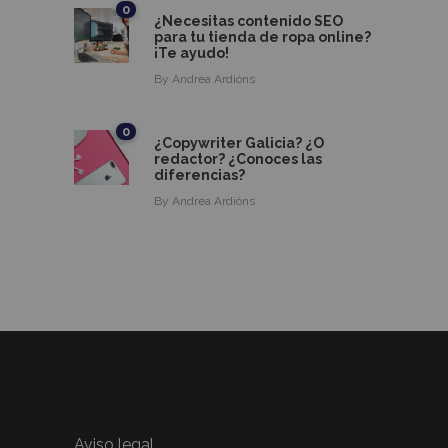
0
¿Necesitas contenido SEO
para tu tienda de ropa online?
¡Te ayudo!
By
Andrea Ardións
0
¿Copywriter Galicia? ¿O
redactor? ¿Conoces las
diferencias?
By
Andrea Ardións
Aviso legal